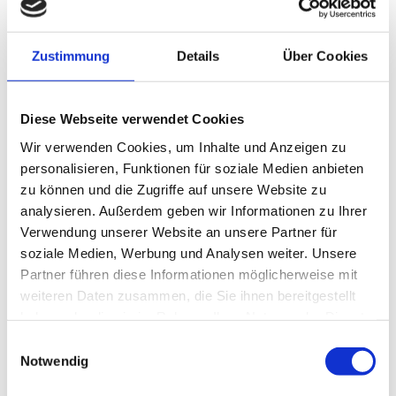
auch die Ein- und Auspackarbeiten Ihres
Hausrats.
Zustimmung
Details
Über Cookies
Zu unseren weiteren optionalen Dienstleistungen
gehören:
Diese Webseite verwendet Cookies
Packmaterial inkl. Lieferung
Wir verwenden Cookies, um Inhalte und Anzeigen zu
personalisieren, Funktionen für soziale Medien anbieten
Einrichtung von Halteverboten inkl.
zu können und die Zugriffe auf unsere Website zu
Besorgung aller Genehmigungen
analysieren. Außerdem geben wir Informationen zu Ihrer
Ab- und Aufbau der Möbel
Verwendung unserer Website an unsere Partner für
soziale Medien, Werbung und Analysen weiter. Unsere
Ein- und Auspacken Ihres Inventars in
Partner führen diese Informationen möglicherweise mit
Umzugskartons inkl. Dokumentation
weiteren Daten zusammen, die Sie ihnen bereitgestellt
haben oder die sie im Rahmen Ihrer Nutzung der Dienste
Bodenschutz
gesammelt haben.
Einwilligungsauswahl
Dübelarbeiten am Umzugsort
Notwendig
Bildermontagen im Nachgang