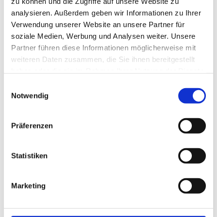
zu können und die Zugriffe auf unsere Website zu
analysieren. Außerdem geben wir Informationen zu Ihrer
Verwendung unserer Website an unsere Partner für
Telefonnummer
soziale Medien, Werbung und Analysen weiter. Unsere
Partner führen diese Informationen möglicherweise mit
weiteren Daten zusammen, die Sie ihnen bereitgestellt
haben oder die sie im Rahmen Ihrer Nutzung der Dienste
E-Mail
gesammelt haben.
Einwilligungsauswahl
Notwendig
Betreff
Präferenzen
Statistiken
Ihre Nachricht an uns
Marketing