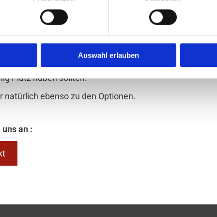
es in einen Container und liefern zum
nen an.
 nicht umgehen.
iorenumzüge in Hamburg
und
Auswahl erlauben
eligkeiten in unseren Lagerräumen
ig Platz haben sollten.
 natürlich ebenso zu den Optionen.
 uns an :
kt