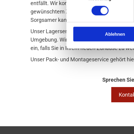
entfällt. Wir kommen zu Ihnen, verladen all
gewünschtem Zeitpunkt alles wieder bei Ih
Sorgsamer kann man mit Ihrem Hausstand
Unser Lagerservice eignet sich auch für
Sen
Ablehnen
Umgebung. Wir lagern Ihre Möbel und Habs
ein, falls Sie in Ihrem neuen Zuhause zu wen
Unser Pack- und Montageservice gehört hier
Sprechen Sie
Konta