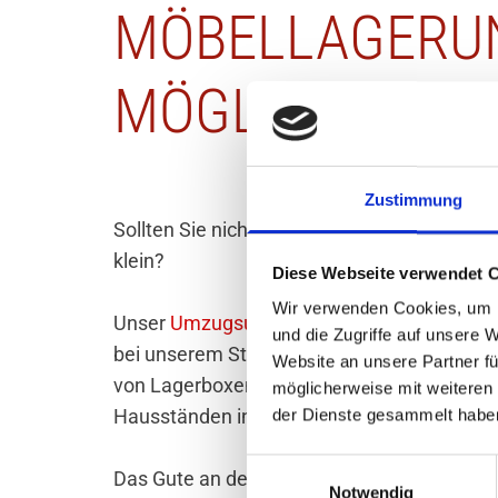
MÖBELLAGERU
MÖGLICHKEITE
Zustimmung
Sollten Sie nicht rechtzeitig in Ihr neues 
klein?
Diese Webseite verwendet 
Wir verwenden Cookies, um I
Unser
Umzugsunternehmen in Hamburg
bi
und die Zugriffe auf unsere 
bei unserem Standort in Hamburg an. Hier 
Website an unsere Partner fü
von Lagerboxen über Lagerwagen bis hin 
möglicherweise mit weiteren
Hausständen in Wechselcontainern und Seec
der Dienste gesammelt habe
Einwilligungsauswahl
Das Gute an der Lagerung in Container ist,
Notwendig