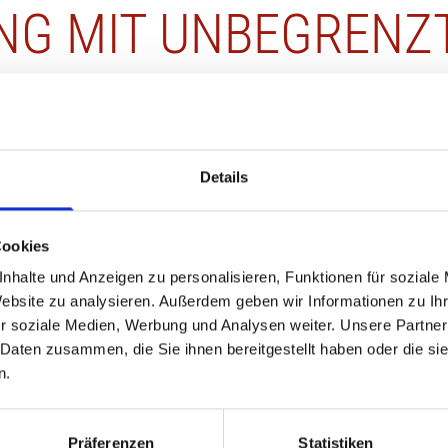
NG MIT UNBEGRENZ
N
Details
Heim kommen, oder ist die Wohnung zu
Cookies
nhalte und Anzeigen zu personalisieren, Funktionen für soziale
etet Ihnen auch eine Möbellagerung
Website zu analysieren. Außerdem geben wir Informationen zu I
haben wir verschiedene Möglichkeiten
r soziale Medien, Werbung und Analysen weiter. Unsere Partner
zu Lagerungen von ganzen
 Daten zusammen, die Sie ihnen bereitgestellt haben oder die s
ontainern in einer Halle.
n.
 dass ein Be- und Entladen am Lager
Präferenzen
Statistiken